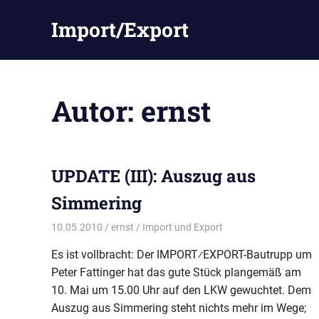
Zum
Import/Export
Inhalt
springen
Autor:
ernst
UPDATE (III): Auszug aus
Simmering
10.05.2010
ernst
Import und Export
Es ist vollbracht: Der IMPORT⁄EXPORT-Bautrupp um
Peter Fattinger hat das gute Stück plangemäß am
10. Mai um 15.00 Uhr auf den LKW gewuchtet. Dem
Auszug aus Simmering steht nichts mehr im Wege;