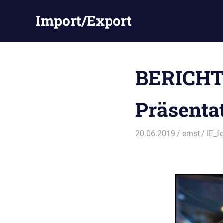
Zum
Import/Export
Inhalt
springen
BERICH
Präsentat
20.06.2019
ernst
IE_f