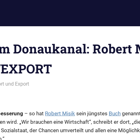
m Donaukanal: Robert M
/EXPORT
rt und Export
besserung
– so hat
Robert Misik
sein jüngstes
Buch
genannt
n wird. „Wir brauchen eine Wirtschaft“, schreibt er dort, „d
Sozialstaat, der Chancen umverteilt und allen eine Möglichke
.“