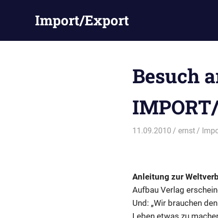
Zum
Import/Export
Inhalt
springen
Besuch a
IMPORT
11.09.2010
ernst
Impo
Anleitung zur Weltver
Aufbau Verlag erscheine
Und: „Wir brauchen den 
Leben etwas zu machen