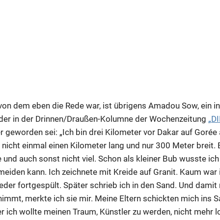
von dem eben die Rede war, ist übrigens Amadou Sow, ein in
, der in der Drinnen/Draußen-Kolumne der Wochenzeitung
„DI
r geworden sei: „Ich bin drei Kilometer vor Dakar auf Goré
st nicht einmal einen Kilometer lang und nur 300 Meter breit. 
 und auch sonst nicht viel. Schon als kleiner Bub wusste ic
meiden kann. Ich zeichnete mit Kreide auf Granit. Kaum war 
 wieder fortgespült. Später schrieb ich in den Sand. Und dam
mmt, merkte ich sie mir. Meine Eltern schickten mich ins Sa
r ich wollte meinen Traum, Künstler zu werden, nicht mehr l