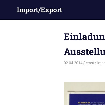
Zum
Import/Export
Inhalt
springen
Einladun
Ausstell
02.04.2014
ernst
Impo