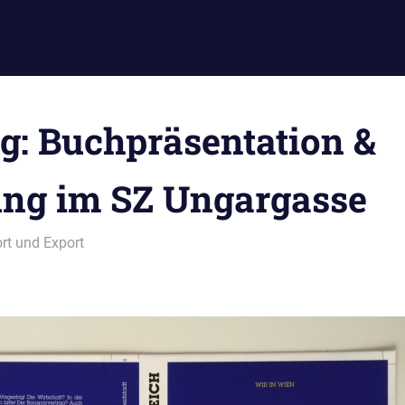
g: Buchpräsentation &
ung im SZ Ungargasse
rt und Export