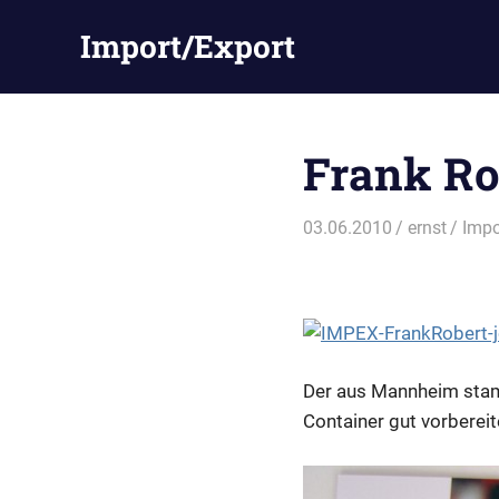
Zum
Import/Export
Inhalt
springen
Frank Ro
03.06.2010
ernst
Impo
Der aus Mannheim sta
Container gut vorberei