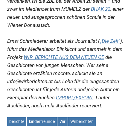
verdanken, ist die 2BL bei der Arbeit zu sehen – und
zwar im Medienzentrum MUMELZ der
BHAK 22
, einer
neuen und ausgesprochen schönen Schule in der
Wiener Donaustadt.
Ernst Schmiederer arbeitet als Journalist (
„Die Zeit“
),
führt das Medienlabor Blinklicht und sammelt in dem
Projekt
WIR. BERICHTE AUS DEM NEUEN OE
die
Geschichten von jungen Menschen. Wer seine
Geschichte erzählen möchte, schickt sie an
info@wirberichten.at Als Lohn für die eingesandten
Geschichten ist für jede Autorin und jeden Autor ein
Exemplar des Buches
IMPORT/EXPORT
: Lauter
Ausländer, noch mehr Ausländer reserviert.
berichte
kinderfreunde
Wir
Wirberichten