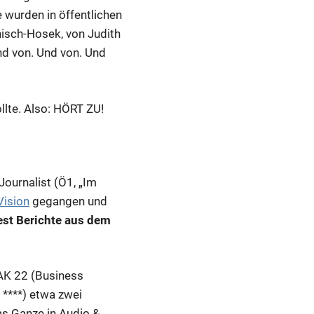
e wurden in öffentlichen
nisch-Hosek, von Judith
nd von. Und von. Und
lte. Also: HÖRT ZU!
ournalist (Ö1, „Im
Vision
gegangen und
iest Berichte aus dem
HAK 22 (Business
****) etwa zwei
as Ganze in Audio &