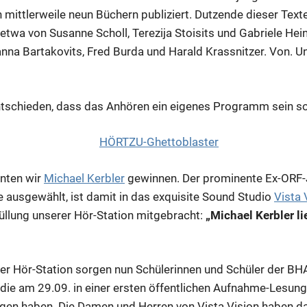
 mittlerweile neun Büchern publiziert. Dutzende dieser Text
etwa von Susanne Scholl, Terezija Stoisits und Gabriele Hei
nna Bartakovits, Fred Burda und Harald Krassnitzer. Von. U
ntschieden, dass das Anhören ein eigenes Programm sein sol
nnten wir
Michael Kerbler
gewinnen. Der prominente Ex-ORF-J
e ausgewählt, ist damit in das exquisite Sound Studio
Vista 
Füllung unserer Hör-Station mitgebracht:
„Michael Kerbler l
 der Hör-Station sorgen nun Schülerinnen und Schüler der B
ie am 29.09. in einer ersten öffentlichen Aufnahme-Lesung 
gen haben. Die Damen und Herren von Vista Vision haben d