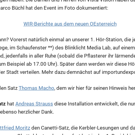
arco Büchl hat den Event im Foto dokumentiert:
? Vorerst natürlich einmal an unserer 1. Hör-Station, die j
tiege, im Schaufenster **) des Blinklicht Media Lab, auf eine
, jedenfalls in aller Ruhe (sobald die Pflasterer ihr lärmen
um Beispiel ab 17.00 Uhr). Später dann werden wir diese Hör
er Stadt verteilen. Mehr dazu demnächst auf importundexpo
den Satz
Thomas Macho
, dem wir hier für seinen Hinweis he
atz
hat
Andreas Strauss
diese Installation entwickelt, die n
 ebenso herzlicher Dank.
ttfried Moritz
den Canetti-Satz, die Kerbler-Lesungen und d