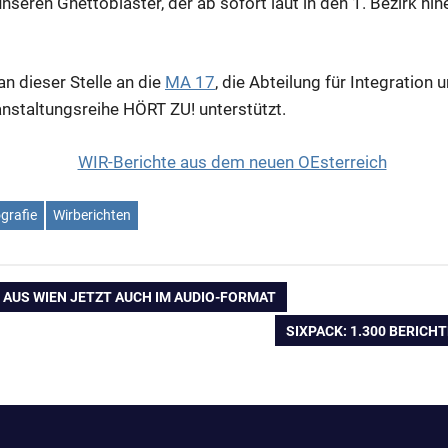
nseren Ghettoblaster, der ab sofort laut in den 1. Bezirk hin
an dieser Stelle an die
MA 17
, die Abteilung für Integration u
anstaltungsreihe HÖRT ZU! unterstützt.
grafie
Wirberichten
ation
E AUS WIEN JETZT AUCH IM AUDIO-FORMAT
NÄCHSTER
SIXPACK: 1.300 BERICH
BEITRAG: