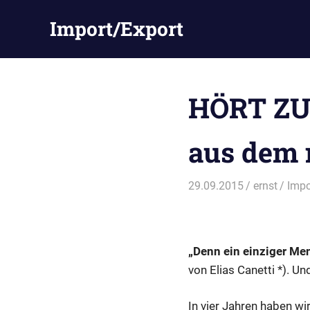
Zum
Import/Export
Inhalt
springen
HÖRT ZU! 
aus dem 
29.09.2015
ernst
Impo
„Denn ein einziger Men
von Elias Canetti *). 
In vier Jahren haben w