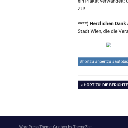
ein Plakat verwandelt: u
ZU!
****) Herzlichen Dank
Stadt Wien, die die Ver
#hörtzu #hoertzu #autobio
Beitragsnavig
VORHERIGER
HÖRT ZU! DIE BERICHT
BEITRAG:
WordPress Theme: Gridbox by ThemeZee.