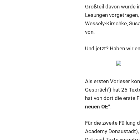
Großteil davon wurde in
Lesungen vorgetragen, 
Wessely-Kirschke, Susa
von.
Und jetzt? Haben wir e
Als ersten Vorleser ko
Gespräch“) hat 25 Text
hat von dort die erste 
neuen OE“
.
Für die zweite Füllung
Academy Donaustadt), d
Dutzend Texte vorgetra