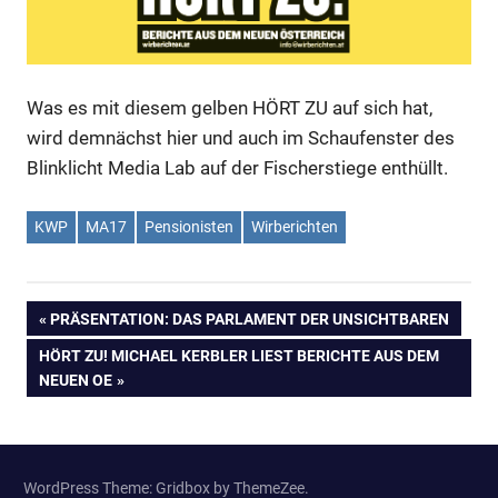
Was es mit diesem gelben HÖRT ZU auf sich hat,
wird demnächst hier und auch im Schaufenster des
Blinklicht Media Lab auf der Fischerstiege enthüllt.
KWP
MA17
Pensionisten
Wirberichten
Beitragsnavigation
VORHERIGER
PRÄSENTATION: DAS PARLAMENT DER UNSICHTBAREN
BEITRAG:
NÄCHSTER
HÖRT ZU! MICHAEL KERBLER LIEST BERICHTE AUS DEM
BEITRAG:
NEUEN OE
WordPress Theme: Gridbox by ThemeZee.