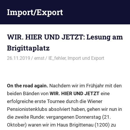
Zum
Import/Export
Inhalt
springen
WIR. HIER UND JETZT: Lesung am
Brigittaplatz
26.11.2019
ernst
IE_fehler
,
Import und Export
On the road again.
Nachdem wir im Frühjahr mit den
beiden Bänden von
WIR. HIER UND JETZT
eine
erfolgreiche erste Tournee durch die Wiener
Pensionistenklubs absolviert haben, gehen wir nun in
die zweite Runde: vergangenen Donnerstag (21.
Oktober) waren wir im Haus Brigittenau (1200) zu