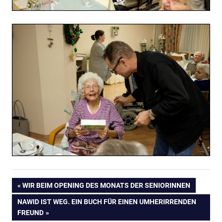
Beitragsnavigation
VORHERIGER
WIR BEIM OPENING DES MONATS DER SENIORINNEN
BEITRAG:
NÄCHSTER
NAWID IST WEG. EIN BUCH FÜR EINEN UMHERIRRENDEN
BEITRAG:
FREUND