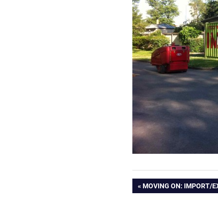
Beitragsnavig
VORHERIGER
MOVING ON: IMPORT/
BEITRAG: