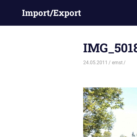
Zum
Import/Export
Inhalt
springen
IMG_501
24.05.2011
ernst