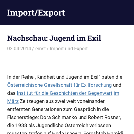
Zum
Import/Export
Inhalt
springen
Nachschau: Jugend im Exil
02.04.2014
ernst
Import und Export
In der Reihe „Kindheit und Jugend im Exil“ baten die
Österreichische Gesellschaft für Exilforschung
und
das
Institut für die Geschichten der Gegenwart
im
März
Zeitzeugen aus zwei weit voneinander
entfernten Generationen zum Gespräch in die
Fischerstiege: Dora Schimanko und Robert Rosner,
die 1938 als Jugendliche Österreich verlassen
mussten, trafen auf Heda Isaewa, Fereshteh Hamidi,