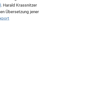
Ö
. Harald Krassnitzer
chen Übersetzung jener
xport