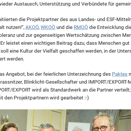
ieder Austausch, Unterstützung und Verbündete für gemei
nitiierten die Projektpartner des aus Landes- und ESF-Mittel
alt nutzen!“,
AKOÖ
,
WKOÖ
und die
RMOÖ
die Entwicklung di
 Toleranz und zur gegenseitigen Wertschätzung zwischen Me
 Er leistet einen wichtigen Beitrag dazu, dass Menschen gut
soll eine Kultur der Vielfalt geschaffen werden, in der Unte
ert werden.
 Angebot, bei der feierlichen Unterzeichnung des
Paktes
m
ssnitzer, Blinklicht-Gesellschafter und IMPORT/EXPORT-Mit
ORT/EXPORT wird als Standardwerk an die Partner verteilt; 
 den Projektpartnern wird gearbeitet :-)