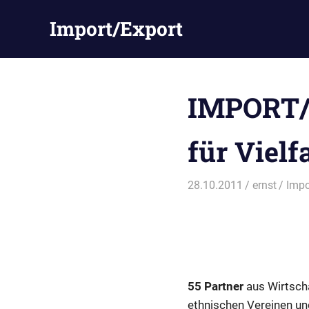
Zum
Import/Export
Inhalt
springen
IMPORT/E
für Vielfa
28.10.2011
ernst
Impo
55 Partner
aus Wirtscha
ethnischen Vereinen un