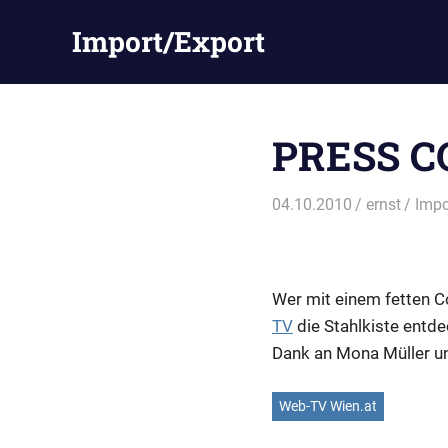
Zum
Import/Export
Inhalt
springen
PRESS CO
04.10.2010
ernst
Impo
Wer mit einem fetten Co
TV
die Stahlkiste entd
Dank an Mona Müller u
Web-TV Wien.at