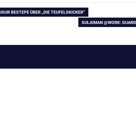
ation
UGUR BESTEPE ÜBER „DIE TEUFELSKICKER“
NÄCHSTER
SULAIMAN @WORK: GUARDI
BEITRAG: