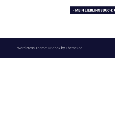
Beitragsnavig
VORHERIGER
MEIN LIEBLINGSBUCH: 
BEITRAG:
WordPress Theme: Gridbox by ThemeZee.