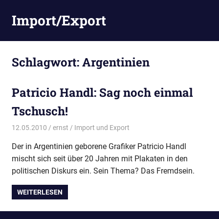
Zum
Import/Export
Inhalt
springen
Schlagwort:
Argentinien
Patricio Handl: Sag noch einmal
Tschusch!
12.05.2010
ernst
Import und Export
Der in Argentinien geborene Grafiker Patricio Handl
mischt sich seit über 20 Jahren mit Plakaten in den
politischen Diskurs ein. Sein Thema? Das Fremdsein.
WEITERLESEN