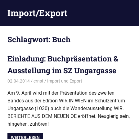
Zum
Import/Export
Inhalt
springen
Schlagwort:
Buch
Einladung: Buchpräsentation &
Ausstellung im SZ Ungargasse
02.04.2014
ernst
Import und Export
Am 9. April wird mit der Präsentation des zweiten
Bandes aus der Edition WIR IN WIEN im Schulzentrum
Ungargasse (1030) auch die Wanderausstellung WIR.
BERICHTE AUS DEM NEUEN OE eröffnet. Neugierig sein,
hingehen, zuhören!
WEITERLESEN