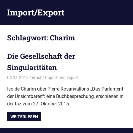
Zum
Import/Export
Inhalt
springen
Schlagwort:
Charim
Die Gesellschaft der
Singularitäten
06.11.2015
ernst
Import und Export
Isolde Charim über Pierre Rosanvallons „Das Parlament
der Unsichtbaren“: eine Buchbesprechung, erschienen in
der taz vom 27. Oktober 2015.
WEITERLESEN