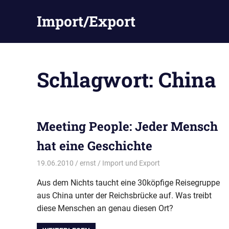
Zum
Import/Export
Inhalt
springen
Schlagwort:
China
Meeting People: Jeder Mensch
hat eine Geschichte
19.06.2010
ernst
Import und Export
Aus dem Nichts taucht eine 30köpfige Reisegruppe
aus China unter der Reichsbrücke auf. Was treibt
diese Menschen an genau diesen Ort?