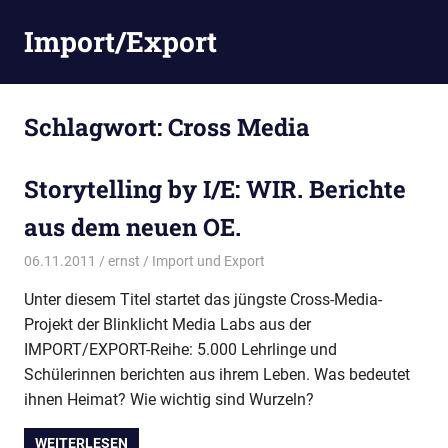
Zum
Import/Export
Inhalt
springen
Schlagwort:
Cross Media
Storytelling by I/E: WIR. Berichte
aus dem neuen OE.
06.11.2011
ernst
Import und Export
Unter diesem Titel startet das jüngste Cross-Media-
Projekt der Blinklicht Media Labs aus der
IMPORT/EXPORT-Reihe: 5.000 Lehrlinge und
Schülerinnen berichten aus ihrem Leben. Was bedeutet
ihnen Heimat? Wie wichtig sind Wurzeln?
WEITERLESEN