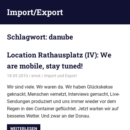
Zum
Import/Export
Inhalt
springen
Schlagwort:
danube
Location Rathausplatz (IV): We
are mobile, stay tuned!
18.05.2010
ernst
Import und Export
Wir sind viele. Wir waren da. Wir haben Glückskekse
geknackt, Menschen vernetzt, Interviews gemacht, Live-
Sendungen produziert und uns immer wieder vor dem
Regen in den Container geflüchtet. Jetzt warten wir auf
besseres Wetter. Und zwar an der Donau.
WEITERLESEN