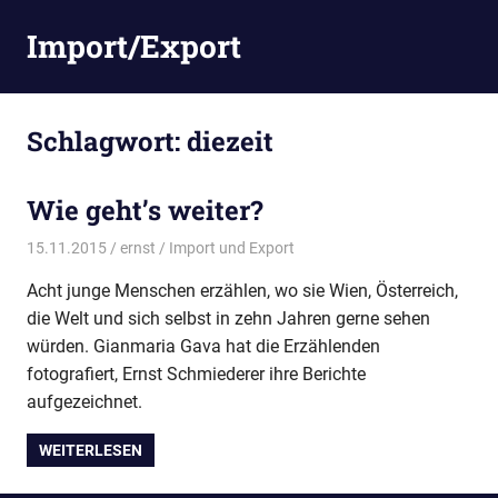
Zum
Import/Export
Inhalt
springen
Schlagwort:
diezeit
Wie geht’s weiter?
15.11.2015
ernst
Import und Export
Acht junge Menschen erzählen, wo sie Wien, Österreich,
die Welt und sich selbst in zehn Jahren gerne sehen
würden. Gianmaria Gava hat die Erzählenden
fotografiert, Ernst Schmiederer ihre Berichte
aufgezeichnet.
WEITERLESEN