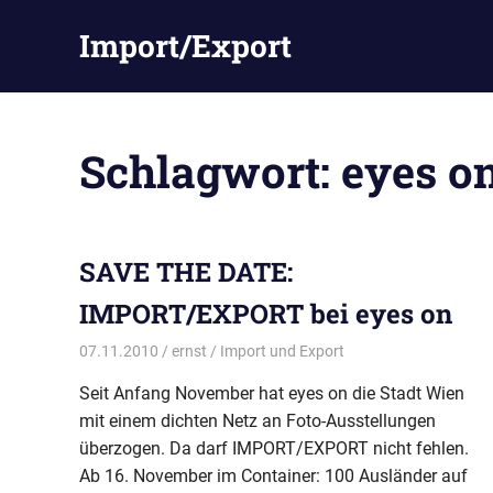
Zum
Import/Export
Inhalt
springen
Schlagwort:
eyes o
SAVE THE DATE:
IMPORT/EXPORT bei eyes on
07.11.2010
ernst
Import und Export
Seit Anfang November hat eyes on die Stadt Wien
mit einem dichten Netz an Foto-Ausstellungen
überzogen. Da darf IMPORT/EXPORT nicht fehlen.
Ab 16. November im Container: 100 Ausländer auf