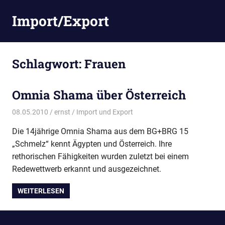
Zum
Import/Export
Inhalt
springen
Schlagwort:
Frauen
Omnia Shama über Österreich
08.05.2010
ernst
Import und Export
Die 14jährige Omnia Shama aus dem BG+BRG 15
„Schmelz“ kennt Ägypten und Österreich. Ihre
rethorischen Fähigkeiten wurden zuletzt bei einem
Redewettwerb erkannt und ausgezeichnet.
WEITERLESEN