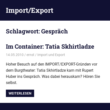
Zum
Import/Export
Inhalt
springen
Schlagwort:
Gespräch
Im Container: Tatia Skhirtladze
14.05.2010
ernst
Import und Export
Hoher Besuch auf den IMPORT/EXPORT-Gründen vor
dem Burgtheater: Tatia Skhirtladze kam mit Rupert
Huber ins Gespräch. Was dabei herauskam? Hören Sie
selbst.
WEITERLESEN