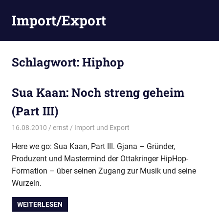
Zum
Import/Export
Inhalt
springen
Schlagwort:
Hiphop
Sua Kaan: Noch streng geheim
(Part III)
16.08.2010
ernst
Import und Export
Here we go: Sua Kaan, Part III. Gjana – Gründer,
Produzent und Mastermind der Ottakringer HipHop-
Formation – über seinen Zugang zur Musik und seine
Wurzeln.
WEITERLESEN