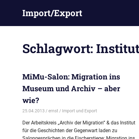
Zum
Import/Export
Inhalt
springen
Schlagwort:
Institu
MiMu-Salon: Migration ins
Museum und Archiv – aber
wie?
25.04.2013
ernst
Import und Export
Der Arbeitskreis „Archiv der Migration“ & das Institut
für die Geschichten der Gegenwart laden zu
Salongesprächen in die Fischerstiege: Migration ins