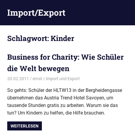
Zum
Import/Export
Inhalt
springen
Schlagwort:
Kinder
Business for Charity: Wie Schüler
die Welt bewegen
20.02.2011
ernst
Import und Export
So gehts: Schüler der HLTW13 in der Bergheidengasse
übernehmen das Austria Trend Hotel Savoyen, um
tausende Stunden gratis zu arbeiten. Warum sie das
tun? Um Kindern zu helfen, die Hilfe brauchen.
WEITERLESEN