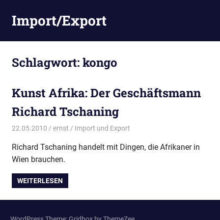
Zum
Import/Export
Inhalt
springen
Schlagwort:
kongo
Kunst Afrika: Der Geschäftsmann
Richard Tschaning
22.05.2010
ernst
Import und Export
Richard Tschaning handelt mit Dingen, die Afrikaner in
Wien brauchen.
WEITERLESEN
WordPress Theme: Gridbox by ThemeZee.