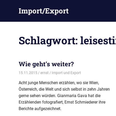
Zum
Import/Export
Inhalt
springen
Schlagwort:
leises
Wie geht’s weiter?
15.11.2015
ernst
Import und Export
Acht junge Menschen erzählen, wo sie Wien,
Österreich, die Welt und sich selbst in zehn Jahren
gerne sehen würden. Gianmaria Gava hat die
Erzählenden fotografiert, Ernst Schmiederer ihre
Berichte aufgezeichnet.