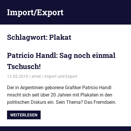
Zum
Import/Export
Inhalt
springen
Schlagwort:
Plakat
Patricio Handl: Sag noch einmal
Tschusch!
12.05.2010
ernst
Import und Export
Der in Argentinien geborene Grafiker Patricio Handl
mischt sich seit über 20 Jahren mit Plakaten in den
politischen Diskurs ein. Sein Thema? Das Fremdsein.
WEITERLESEN