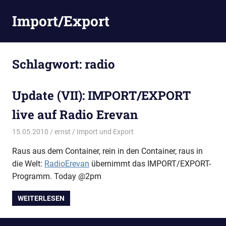
Zum
Import/Export
Inhalt
springen
Schlagwort:
radio
Update (VII): IMPORT/EXPORT
live auf Radio Erevan
15.05.2010
ernst
Import und Export
Raus aus dem Container, rein in den Container, raus in
die Welt:
RadioErevan
übernimmt das IMPORT/EXPORT-
Programm. Today @2pm
WEITERLESEN