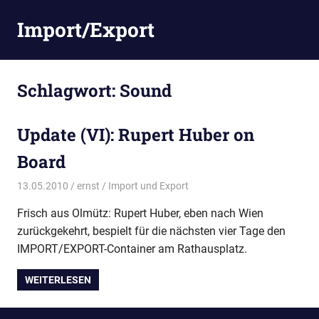
Zum
Import/Export
Inhalt
springen
Schlagwort:
Sound
Update (VI): Rupert Huber on
Board
13.05.2010
ernst
Import und Export
Frisch aus Olmütz: Rupert Huber, eben nach Wien
zurückgekehrt, bespielt für die nächsten vier Tage den
IMPORT/EXPORT-Container am Rathausplatz.
WEITERLESEN