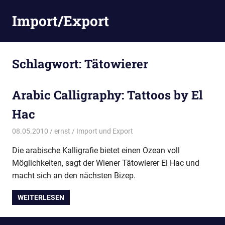
Zum
Import/Export
Inhalt
springen
Schlagwort:
Tätowierer
Arabic Calligraphy: Tattoos by El
Hac
08.05.2010
ernst
Import und Export
Die arabische Kalligrafie bietet einen Ozean voll
Möglichkeiten, sagt der Wiener Tätowierer El Hac und
macht sich an den nächsten Bizep.
WEITERLESEN