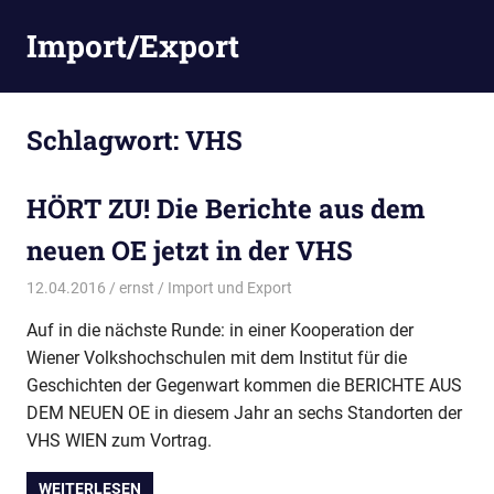
Zum
Import/Export
Inhalt
springen
Schlagwort:
VHS
HÖRT ZU! Die Berichte aus dem
neuen OE jetzt in der VHS
12.04.2016
ernst
Import und Export
Auf in die nächste Runde: in einer Kooperation der
Wiener Volkshochschulen mit dem Institut für die
Geschichten der Gegenwart kommen die BERICHTE AUS
DEM NEUEN OE in diesem Jahr an sechs Standorten der
VHS WIEN zum Vortrag.
WEITERLESEN