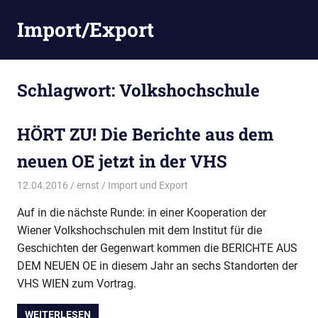
Zum
Import/Export
Inhalt
springen
Schlagwort:
Volkshochschule
HÖRT ZU! Die Berichte aus dem
neuen OE jetzt in der VHS
12.04.2016
ernst
Import und Export
Auf in die nächste Runde: in einer Kooperation der
Wiener Volkshochschulen mit dem Institut für die
Geschichten der Gegenwart kommen die BERICHTE AUS
DEM NEUEN OE in diesem Jahr an sechs Standorten der
VHS WIEN zum Vortrag.
WEITERLESEN