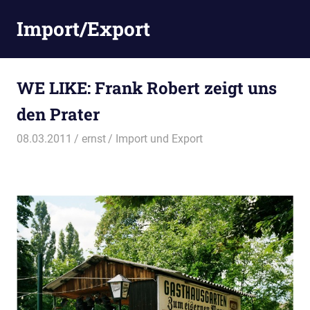
Zum
Import/Export
Inhalt
springen
WE LIKE: Frank Robert zeigt uns
den Prater
08.03.2011
ernst
Import und Export