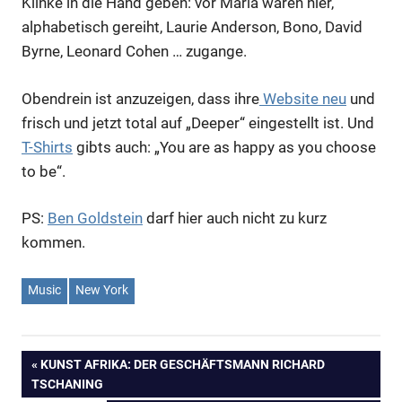
Klinke in die Hand geben: vor Maria waren hier,
alphabetisch gereiht, Laurie Anderson, Bono, David
Byrne, Leonard Cohen … zugange.
Obendrein ist anzuzeigen, dass ihre
Website neu
und
frisch und jetzt total auf „Deeper“ eingestellt ist. Und
T-Shirts
gibts auch: „You are as happy as you choose
to be“.
PS:
Ben Goldstein
darf hier auch nicht zu kurz
kommen.
Music
New York
Beitragsnavigation
VORHERIGER
KUNST AFRIKA: DER GESCHÄFTSMANN RICHARD
BEITRAG:
TSCHANING