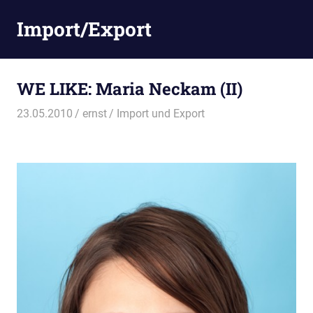
Zum
Import/Export
Inhalt
springen
WE LIKE: Maria Neckam (II)
23.05.2010
ernst
Import und Export