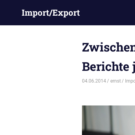
Zum
Import/Export
Inhalt
springen
Zwischenb
Berichte
04.06.2014
ernst
Impo