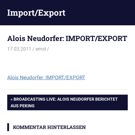
Zum
Import/Export
Inhalt
springen
Alois Neudorfer: IMPORT/EXPORT
17.03.2011
ernst
Alois Neudorfer: IMPORT/EXPORT
Beitragsnavigation
VORHERIGER
BROADCASTING LIVE: ALOIS NEUDORFER BERICHTET
BEITRAG:
AUS PEKING
KOMMENTAR HINTERLASSEN