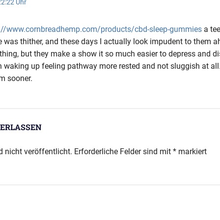
2:22 Uhr
s://www.cornbreadhemp.com/products/cbd-sleep-gummies
a tee
e was thither, and these days I actually look impudent to them a
ything, but they make a show it so much easier to depress and d
en waking up feeling pathway more rested and not sluggish at all.
em sooner.
ERLASSEN
 nicht veröffentlicht.
Erforderliche Felder sind mit
*
markiert