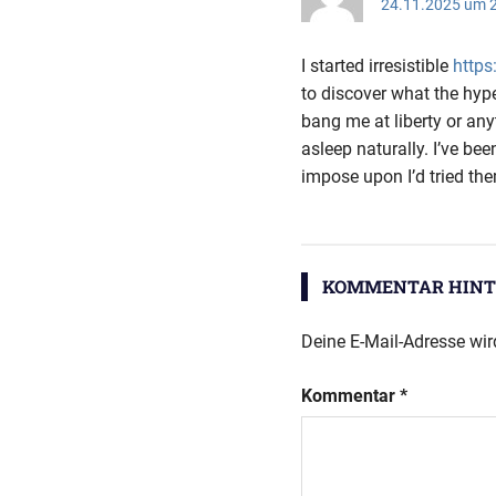
24.11.2025 um 2
I started irresistible
http
to discover what the hyp
bang me at liberty or an
asleep naturally. I’ve be
impose upon I’d tried th
KOMMENTAR HINT
Deine E-Mail-Adresse wird
Kommentar
*