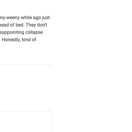
ny-weeny while ago just
head of bed. They don’t
isappointing collapse
 Honestly, kind of