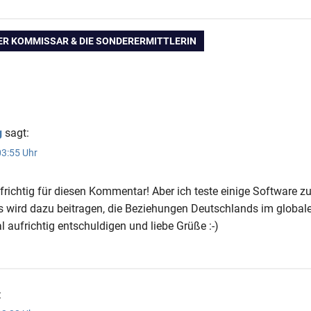
ation
ER KOMMISSAR & DIE SONDERERMITTLERIN
g
sagt:
3:55 Uhr
ufrichtig für diesen Kommentar! Aber ich teste einige Software
is wird dazu beitragen, die Beziehungen Deutschlands im globalen
aufrichtig entschuldigen und liebe Grüße :-)
: