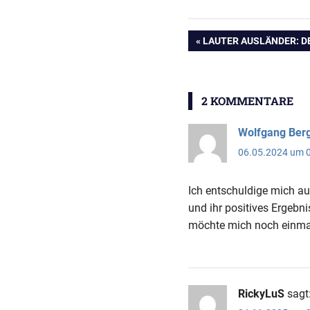
Beitragsnavig
VORHERIGER
LAUTER AUSLÄNDER: D
BEITRAG:
2 KOMMENTARE
Wolfgang Ber
06.05.2024 um 0
Ich entschuldige mich a
und ihr positives Ergebn
möchte mich noch einmal 
RickyLuS
sagt