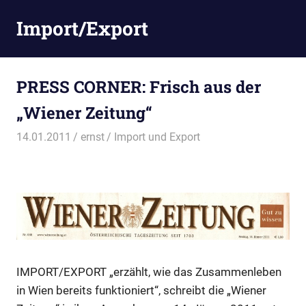
Zum
Import/Export
Inhalt
springen
PRESS CORNER: Frisch aus der
„Wiener Zeitung“
14.01.2011
ernst
Import und Export
IMPORT/EXPORT „erzählt, wie das Zusammenleben
in Wien bereits funktioniert“, schreibt die „Wiener