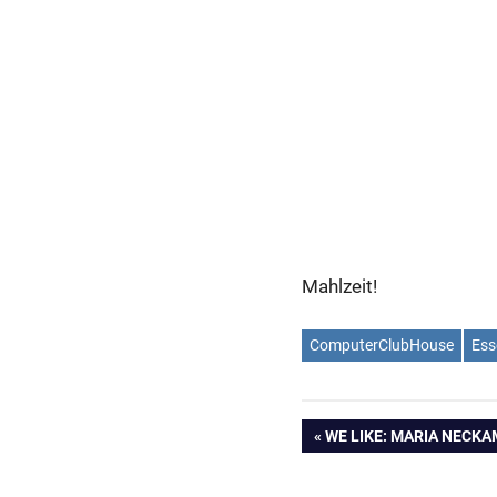
Mahlzeit!
ComputerClubHouse
Ess
Beitragsnavig
VORHERIGER
WE LIKE: MARIA NECKA
BEITRAG: