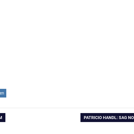
en
ation
NÄCHSTER
M
PATRICIO HANDL: SAG N
BEITRAG: