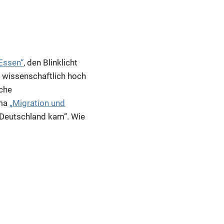
Essen“
, den Blinklicht
h wissenschaftlich hoch
sche
ema
„Migration und
h Deutschland kam“. Wie