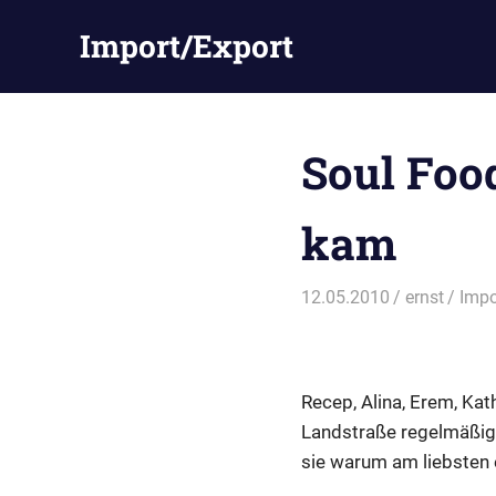
Zum
Import/Export
Inhalt
springen
Soul Foo
kam
12.05.2010
ernst
Impo
Recep, Alina, Erem, Ka
Landstraße regelmäßig 
sie warum am liebsten 