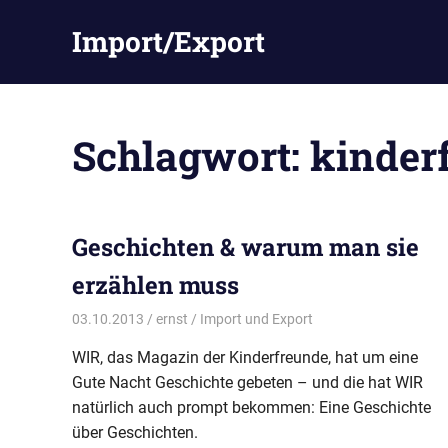
Zum
Import/Export
Inhalt
springen
Schlagwort:
kinder
Geschichten & warum man sie
erzählen muss
03.10.2013
ernst
Import und Export
WIR, das Magazin der Kinderfreunde, hat um eine
Gute Nacht Geschichte gebeten – und die hat WIR
natürlich auch prompt bekommen: Eine Geschichte
über Geschichten.