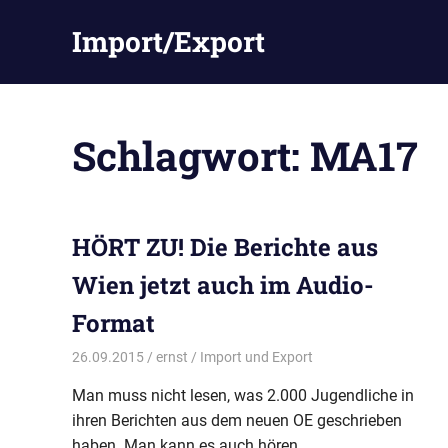
Zum
Import/Export
Inhalt
springen
Schlagwort:
MA17
HÖRT ZU! Die Berichte aus
Wien jetzt auch im Audio-
Format
26.09.2015
ernst
Import und Export
Man muss nicht lesen, was 2.000 Jugendliche in
ihren Berichten aus dem neuen OE geschrieben
haben. Man kann es auch hören.