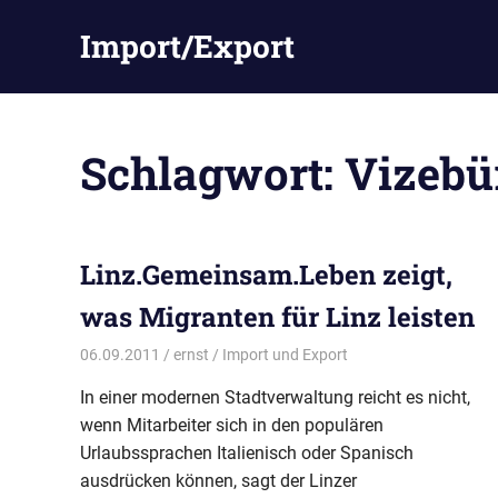
Zum
Import/Export
Inhalt
springen
Schlagwort:
Vizebü
Linz.Gemeinsam.Leben zeigt,
was Migranten für Linz leisten
06.09.2011
ernst
Import und Export
In einer modernen Stadtverwaltung reicht es nicht,
wenn Mitarbeiter sich in den populären
Urlaubssprachen Italienisch oder Spanisch
ausdrücken können, sagt der Linzer