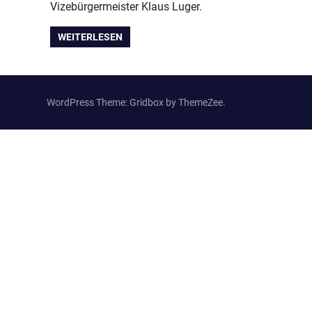
Vizebürgermeister Klaus Luger.
WEITERLESEN
WordPress Theme: Gridbox by ThemeZee.