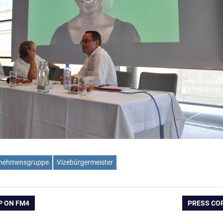
rnehmensgruppe
Vizebürgermeister
ation
NÄCHSTE
P ON FM4
PRESS COR
BEITRAG: