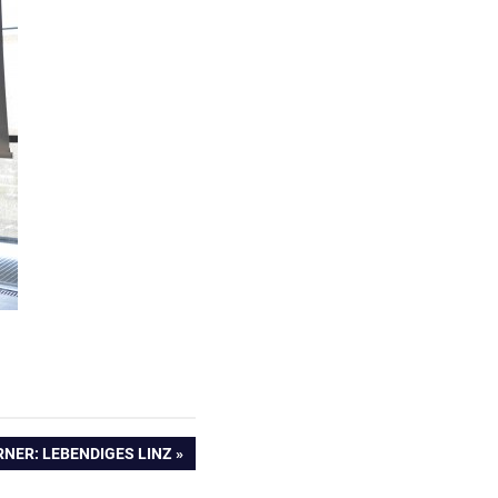
R
NER: LEBENDIGES LINZ