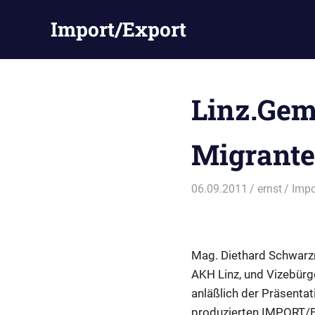
Zum
Import/Export
Inhalt
springen
Linz.Gem
Migranten
06.09.2011
ernst
Impo
Mag. Diethard Schwarzma
AKH Linz, und Vizebürg
anläßlich der Präsenta
produzierten IMPORT/EX