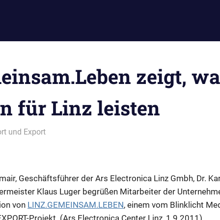
einsam.Leben zeigt, w
 für Linz leisten
rt und Export
ir, Geschäftsführer der Ars Electronica Linz Gmbh, Dr. Kar
ermeister Klaus Luger begrüßen Mitarbeiter der Unternehm
tion von
LINZ.GEMEINSAM.LEBEN
, einem vom Blinklicht Med
PORT-Projekt. (Ars Electronica Center Linz, 1.9.2011)