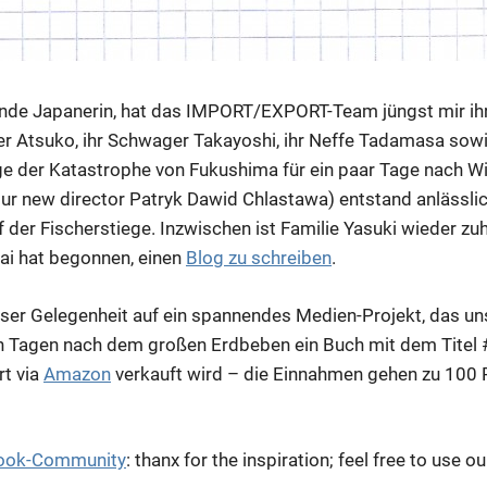
bende Japanerin, hat das IMPORT/EXPORT-Team jüngst mir ih
r Atsuko, ihr Schwager Takayoshi, ihr Neffe Tadamasa sowi
lge der Katastrophe von Fukushima für ein paar Tage nach
 our new director Patryk Dawid Chlastawa) entstand anlässl
f der Fischerstiege. Inzwischen ist Familie Yasuki wieder zu
i hat begonnen, einen
Blog zu schreiben
.
eser Gelegenheit auf ein spannendes Medien-Projekt, das uns
en Tagen nach dem großen Erdbeben ein Buch mit dem Tite
rt via
Amazon
verkauft wird – die Einnahmen gehen zu 100 
ook-Community
: thanx for the inspiration; feel free to use 