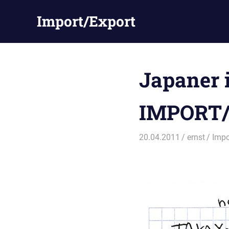
Zum
Import/Export
Inhalt
springen
Japaner i
IMPORT
20.04.2011
ernst
Impo