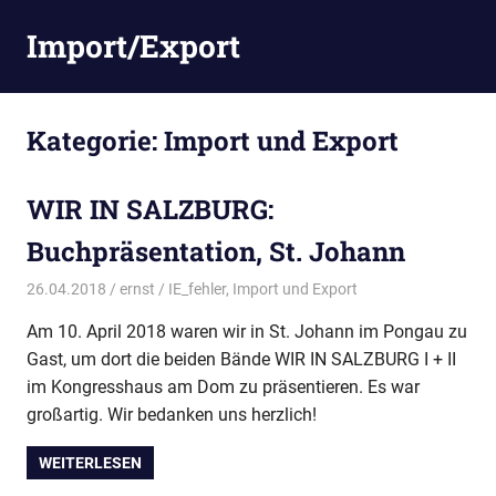
Zum
Import/Export
Inhalt
springen
Kategorie:
Import und Export
WIR IN SALZBURG:
Buchpräsentation, St. Johann
26.04.2018
ernst
IE_fehler
,
Import und Export
Am 10. April 2018 waren wir in St. Johann im Pongau zu
Gast, um dort die beiden Bände WIR IN SALZBURG I + II
im Kongresshaus am Dom zu präsentieren. Es war
großartig. Wir bedanken uns herzlich!
WEITERLESEN