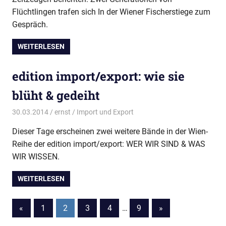
Flüchtlingen trafen sich In der Wiener Fischerstiege zum
Gespräch.
WEITERLESEN
edition import/export: wie sie
blüht & gedeiht
30.03.2014
ernst
Import und Export
Dieser Tage erscheinen zwei weitere Bände in der Wien-
Reihe der edition import/export: WER WIR SIND & WAS
WIR WISSEN.
WEITERLESEN
Beitragsnavigation
Vorherige
Nächste
«
1
2
3
4
…
9
»
Beiträge
Beiträge